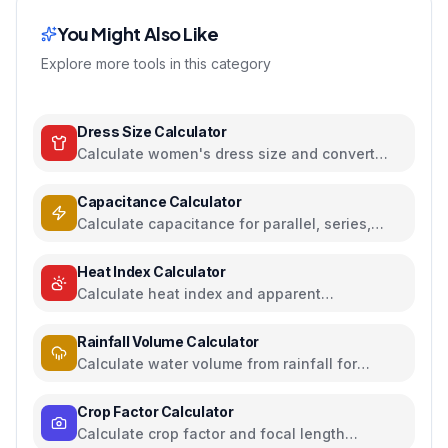
You Might Also Like
Explore more tools in this category
Dress Size Calculator
Calculate women's dress size and convert
between US, UK, EU, and AU sizing systems
Capacitance Calculator
Calculate capacitance for parallel, series,
plate capacitors, and energy storage
Heat Index Calculator
Calculate heat index and apparent
temperature from temperature and humidity
Rainfall Volume Calculator
Calculate water volume from rainfall for
rainwater harvesting
Crop Factor Calculator
Calculate crop factor and focal length