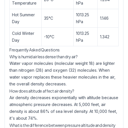
Temperature
hPa
Hot Summer
1013.25
35°C
1.146
Day
hPa
Cold Winter
1013.25
-10°C
1.342
Day
hPa
Frequently Asked Questions
Why is humid air less dense than dry air?
Water vapor molecules (molecular weight 18) are lighter
than nitrogen (28) and oxygen (32) molecules. When
water vapor replaces these heavier molecules in the air,
the overall density decreases.
How does altitude affect air density?
Air density decreases exponentially with altitude because
atmospheric pressure decreases. At 5,000 feet, air
density is about 86% of sea level density. At 10,000 feet,
it's about 74%.
What is the difference between pressure altitude and density