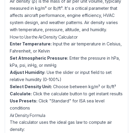
Air density (ρ) is the mass of air per unit volume, typically
measured in kg/m³ or lb/ft³. It's a critical parameter that
affects aircraft performance, engine efficiency, HVAC
system design, and weather patterns. Air density varies
with temperature, pressure, altitude, and humidity.
How to Use the Air Density Calculator
Enter Temperature:
Input the air temperature in Celsius,
Fahrenheit, or Kelvin
Set Atmospheric Pressure:
Enter the pressure in hPa,
kPa, psi, inHg, or mmHg
Adjust Humidity:
Use the slider or input field to set
relative humidity (0-100%)
Select Density Unit:
Choose between kg/m³ or lb/ft³
Calculate:
Click the calculate button to get instant results
Use Presets:
Click "Standard" for ISA sea level
conditions
Air Density Formula
The calculator uses the ideal gas law to compute air
density: