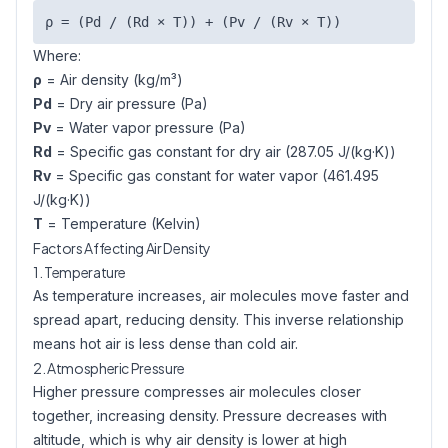
ρ = (Pd / (Rd × T)) + (Pv / (Rv × T))
Where:
ρ
= Air density (kg/m³)
Pd
= Dry air pressure (Pa)
Pv
= Water vapor pressure (Pa)
Rd
= Specific gas constant for dry air (287.05 J/(kg·K))
Rv
= Specific gas constant for water vapor (461.495
J/(kg·K))
T
= Temperature (Kelvin)
Factors Affecting Air Density
1. Temperature
As temperature increases, air molecules move faster and
spread apart, reducing density. This inverse relationship
means hot air is less dense than cold air.
2. Atmospheric Pressure
Higher pressure compresses air molecules closer
together, increasing density. Pressure decreases with
altitude, which is why air density is lower at high