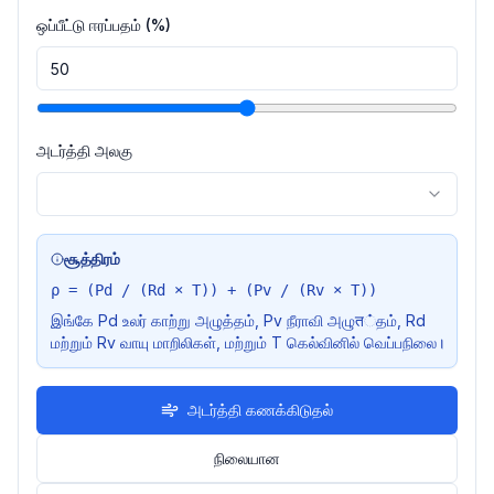
ஒப்பீட்டு ஈரப்பதம் (%)
அடர்த்தி அலகு
சூத்திரம்
ρ = (Pd / (Rd × T)) + (Pv / (Rv × T))
இங்கே Pd உலர் காற்று அழுத்தம், Pv நீராவி அழுत்தம், Rd
மற்றும் Rv வாயு மாறிலிகள், மற்றும் T கெல்வினில் வெப்பநிலை।
அடர்த்தி கணக்கிடுதல்
நிலையான