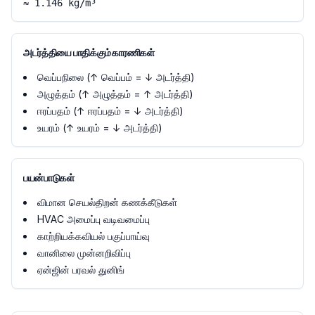
≈ 1.146 kg/m³
அடர்த்தியை பாதிக்கும் காரணிகள்
வெப்பநிலை (↑ வெப்பம் = ↓ அடர்த்தி)
அழுத்தம் (↑ அழுத்தம் = ↑ அடர்த்தி)
ஈரப்பதம் (↑ ஈரப்பதம் = ↓ அடர்த்தி)
உயரம் (↑ உயரம் = ↓ அடர்த்தி)
பயன்பாடுகள்
விமான செயல்திறன் கணக்கீடுகள்
HVAC அமைப்பு வடிவமைப்பு
காற்றியக்கவியல் பகுப்பாய்வு
வானிலை முன்னறிவிப்பு
ஏன்ஜின் பரவல் துனிங்