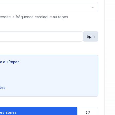
cessite la fréquence cardiaque au repos
bpm
e au Repos
u
des
les Zones