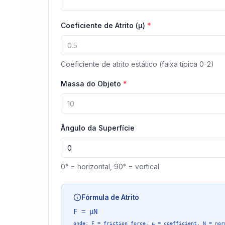
Coeficiente de Atrito (μ)
*
Coeficiente de atrito estático (faixa típica 0-2)
Massa do Objeto
*
Ângulo da Superfície
0° = horizontal, 90° = vertical
Fórmula de Atrito
F = μN
onde
: F = friction force, μ = coefficient, N = nor