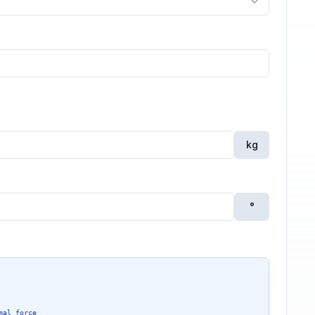
kg
°
mal force