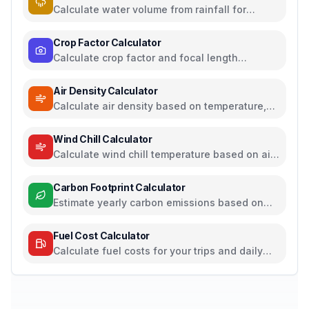
Calculate water volume from rainfall for
rainwater harvesting
Crop Factor Calculator
Calculate crop factor and focal length
equivalents for camera sensors
Air Density Calculator
Calculate air density based on temperature,
pressure, and humidity
Wind Chill Calculator
Calculate wind chill temperature based on air
temperature and wind speed
Carbon Footprint Calculator
Estimate yearly carbon emissions based on
travel, electricity, and food habits
Fuel Cost Calculator
Calculate fuel costs for your trips and daily
commutes