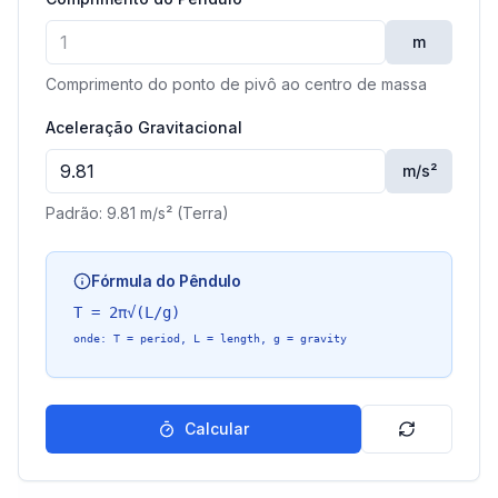
m
Comprimento do ponto de pivô ao centro de massa
Aceleração Gravitacional
m/s²
Padrão: 9.81 m/s² (Terra)
Fórmula do Pêndulo
T = 2π√(L/g)
onde
: T = period, L = length, g = gravity
Calcular