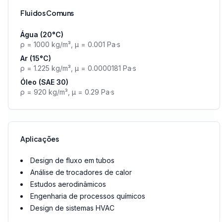
Fluidos Comuns
Água (20°C)
ρ = 1000 kg/m³, μ = 0.001 Pa·s
Ar (15°C)
ρ = 1.225 kg/m³, μ = 0.0000181 Pa·s
Óleo (SAE 30)
ρ = 920 kg/m³, μ = 0.29 Pa·s
Aplicações
Design de fluxo em tubos
Análise de trocadores de calor
Estudos aerodinâmicos
Engenharia de processos químicos
Design de sistemas HVAC